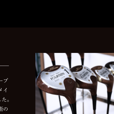
ープ
メイ
した。
術の