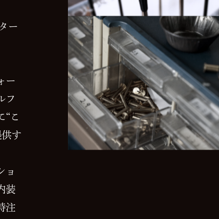
ター
ォー
ルフ
に“こ
提供す
ショ
内装
特注