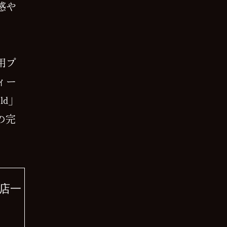
感や
用プ
ィー
ld」
の完
。
約店一