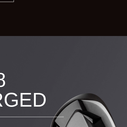
8
RGED