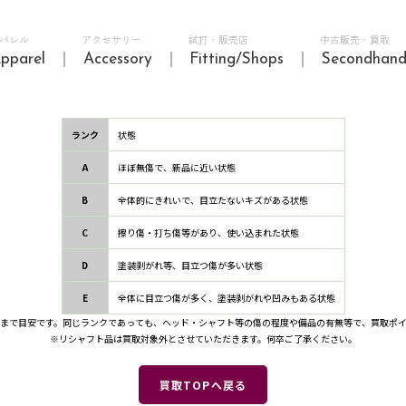
パレル
アクセサリー
試打・販売店
中古販売・買取
pparel
Accessory
Fitting/Shops
Secondhan
ランク
状態
A
ほぼ無傷で、新品に近い状態
B
全体的にきれいで、目立たないキズがある状態
C
擦り傷・打ち傷等があり、使い込まれた状態
D
塗装剥がれ等、目立つ傷が多い状態
E
全体に目立つ傷が多く、塗装剥がれや凹みもある状態
まで目安です。同じランクであっても、ヘッド・シャフト等の傷の程度や備品の有無等で、買取ポ
※リシャフト品は買取対象外とさせていただきます。何卒ご了承ください。
買取TOPへ戻る