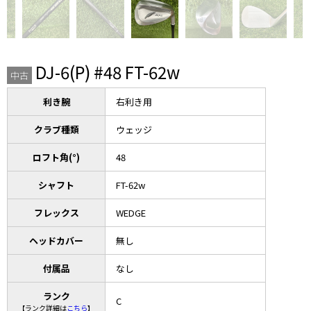
DJ-6(P) #48 FT-62w
中古
利き腕
右利き用
クラブ種類
ウェッジ
ロフト角(°)
48
シャフト
FT-62w
フレックス
WEDGE
ヘッドカバー
無し
付属品
なし
ランク
C
【ランク詳細は
こちら
】