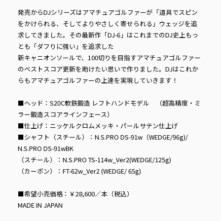
発売からDJシリーズはアマチュアゴルファーが「道具でスピン
をかけられる、そしてよりやさしく寄せられる」ウェッジを追
求してきました。その最新作「DJ-6」はこれまでのDJ史上もっ
とも「ダフりに強い」を追求した
新キャニオンソールで、100切りを目指すアマチュアゴルファー
のベストスコア更新を助けたい思いで作りました。DJはこれか
らもアマチュアゴルファーの上達を実現していきます！
■ヘッド：S20C軟鉄鍛造 レフトハンドモデル （超高精度・ミ
ラー鍛造スコアラインフェース）
■仕上げ：ニッケルクロムメッキ・パールサテン仕上げ
■シャフト（スチール）：N.S.PRO DS-91w（WEDGE/96g)/
N.S.PRO DS-91wBK
（スチール）：N.S.PRO TS-114w_Ver2(WEDGE/125g)
（カーボン）：FT-62w_Ver2 (WEDGE/ 65g)
■希望小売価格：￥28,600／本（税込）
MADE IN JAPAN