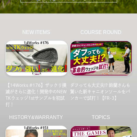
NEW ITEMS
COURSE ROUND
【14Works #176】ザックリ撲
ダフっても大丈夫!? 鈴蘭さんも
滅がさらに進化！開発中のNEW
驚いた新キャニオンソールをバ
TKウェッジ1stサンプルを初試
ンカーで試打！【FR-3】
打！
HISTORY&WARRANTY
TOPICS