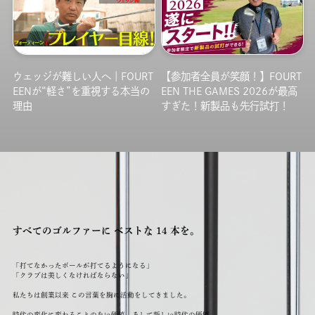
ウェッジが難しい人へ｜FOURT
【参加者全員が笑顔！】FOURT
EENが“軽さ”を重視する本当の
EEN THE GAMES 2026が最高
理由
すぎた！新製品も先行試打！
すべてのゴルファーに ベストな 14 本を。
「打てなかったボールが打てるようになる」
「クラブは美しくなければならない」
私たちは創業以来 この言葉を胸に活動をしてきました。
時代の変化に変わることのない価値、そして新しい時代の価値。