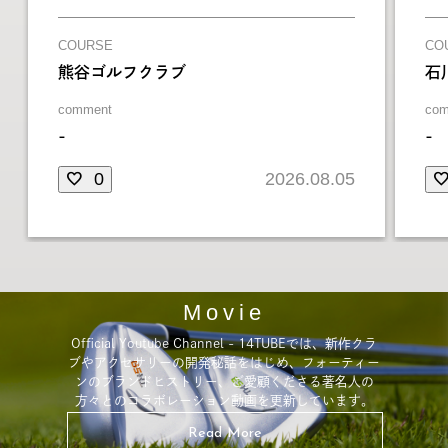
COURSE
CO
熊谷ゴルフクラブ
石
comment
co
-
-
0
2026.08.05
Movie
Official Youtube Channel - 14TUBEでは、新作クラ
ブやアクセサリーの開発秘話をはじめ、フォーティー
ンのブランドヒストリー、ご愛顧くださる著名人の
方々とのコラボレーション動画を更新しています。
Read More