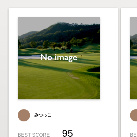
みつっこ
95
BEST SCORE
BE