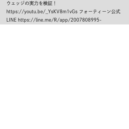
ウェッジの実力を検証！
COPYRIGHT ©︎ FOURTEEN CO.,LTD. ALL RIGHTS RESERVED.
https://youtu.be/_YsKV8m1vGs フォーティーン公式
LINE https://line.me/R/app/2007808995-
K130abNk?
type=app&b=14400&v=69879&_platform=line&ref=Yo
【14Works #176】ザックリ撲滅が
微妙な距離感はノーマル優勢
さらに進化！開発中のNEW TKウェッ
3重量違いで実戦検証！【PT
ジ1stサンプルを初試打！