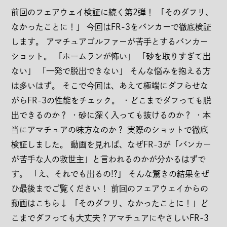
前回のフェアウェイ検証に続く第2弾！ 「そのダフリ、
なかったことに！」 今回はFR-3をバンカーで徹底検証
します。 アマチュアゴルファーが苦手とするバンカー
会社概要
ショット。 「ホームランが怖い」 「砂を取りすぎて出
利用規約
ない」 「一発で脱出できない」 そんな悩みを抱える方
は多いはず。 そこで今回は、あえて極端にダフらせな
特定商取引法に関する表示
がらFR-3の性能をチェック。 ・どこまでダフっても脱
個人情報の取扱いについて
出できるのか？ ・砂に深く入っても抜けるのか？ ・本
当にアマチュアの味方なのか？ 実際のショットで徹底
古物営業法に基づく表示
検証しました。 動画を見れば、なぜFR-3が「バンカー
が苦手な人の救世主」と言われるのかが分かるはずで
なりすまし詐欺メールへの注意喚起
す。 「え、それでも出るの!?」 そんな驚きの結果をぜ
ENGLISH
ひ最後までご覧ください！ 前回のフェアウェイからの
動画はこちら↓ 「そのダフリ、なかったことに！」ど
こまでダフっても大丈夫？アマチュアにやさしいFR-3