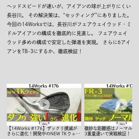
ヘッドスピードが速いが、アイアンの球が上がりにくい
長谷川。 その解決策は、“セッティング”にありました。
今回の14Worksでは、長谷川がフェアウェイウッド・ミ
会社概要
ドルアイアンの構成を徹底的に見直し。 フェアウェイ
ウッド多めの構成で安定した弾道を実現。 さらに6アイ
利用規約
アンをTB-3にするか、徹底検証！
特定商取引法に関する表示
個人情報の取扱いについて
古物営業法に基づく表示
なりすまし詐欺メールへの注意喚起
ENGLISH
【14Works #176】ザックリ撲滅が
微妙な距離感はノーマル優勢
さらに進化！開発中のNEW TKウェッ
3重量違いで実戦検証！【PT
ジ1stサンプルを初試打！