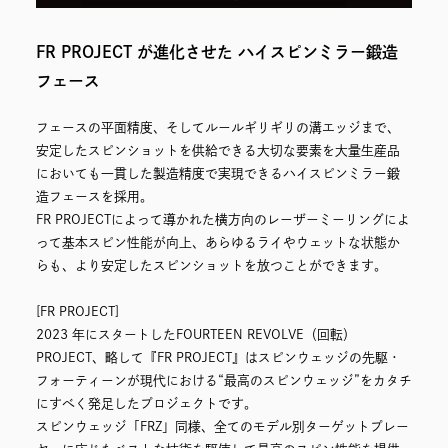
FR PROJECT が進化させた ハイスピンミラー鍛造
フェース
フェースの平面精度、そしてルールギリギリの溝エッジまで、
安定したスピンショットを供給できる大切な要素を大量生産品
においても一貫した製造精度で実現できるハイスピンミラー鍛
造フェースを採用。
FR PROJECTによって導かれた横方向のレーザーミーリングによ
って基本スピン性能が向上、あらゆるライやウェットな状態か
らも、より安定したスピンショットを放つことができます。
[FR PROJECT]
2023 年にスタートしたFOURTEEN REVOLVE（回転）
PROJECT、略して『FR PROJECT』はスピンウェッジの先駆・
フォーティーンが現代における“最高のスピンウェッジ”をカタチ
にすべく発足したプロジェクトです。
スピンウェッジ「FRZ」同様、全てのモデル別ターゲットプレー